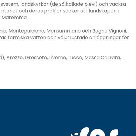
rssystem, landskyrkor (de så kallade pievi) och vackra
itoriet och deras profiler sticker ut i landskapen i
ch Maremma.
aturnia, Montepulciano, Monsummano och Bagno Vignoni,
s termiska vatten och välutrustade anläggningar för
), Arezzo, Grosseto, Livorno, Lucca, Massa Carrara,