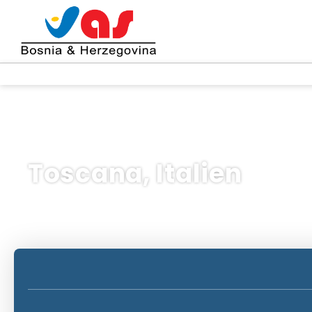
Toscana, Italien
AI-resor
Multidestination
Stadga