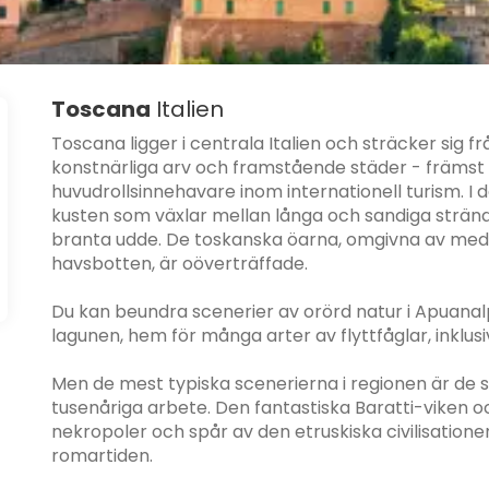
Toscana
Italien
Toscana ligger i centrala Italien och sträcker sig f
konstnärliga arv och framstående städer - främst b
huvudrollsinnehavare inom internationell turism. I
kusten som växlar mellan långa och sandiga stränder
branta udde. De toskanska öarna, omgivna av medelh
havsbotten, är oöverträffade.
Du kan beundra scenerier av orörd natur i Apuana
lagunen, hem för många arter av flyttfåglar, inklusi
Men de mest typiska scenerierna i regionen är d
tusenåriga arbete. Den fantastiska Baratti-viken oc
nekropoler och spår av den etruskiska civilisatio
romartiden.