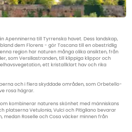
rån Apenninerna till Tyrrenska havet. Dess landskap,
land dem Florens - gör Toscana till en obestridlig
 denna region har naturen många olika ansikten, från
, som Versiliastranden, till klippiga klippor och
avsvegetation, ett kristallklart hav och rika
lperna och i flera skyddade områden, som Orbetello-
ve rosa hägrar.
e som kombinerar naturens skönhet med människans
h platserna Vetulonia, Vulci och Pitigliano bevarar
nen, medan Roselle och Cosa väcker minnen från