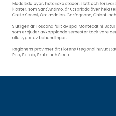
Medeltida byar, historiska städer, slott och försva
kloster, som Sant'Antimo, är utspridda över hela terr
Crete Senesi, Orcia-dalen, Garfagnana, Chianti o
Slutligen är Toscana fullt av spa: Montecatini, S
som erbjuder avkopplande semester tack vare dera
alla typer av behandlingar.
Regionens provinser är: Florens (regional huvudstad
Pisa, Pistoia, Prato och Siena.