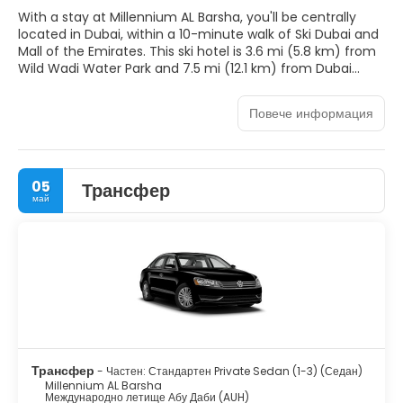
With a stay at Millennium AL Barsha, you'll be centrally
located in Dubai, within a 10-minute walk of Ski Dubai and
Mall of the Emirates. This ski hotel is 3.6 mi (5.8 km) from
Wild Wadi Water Park and 7.5 mi (12.1 km) from Dubai
Autodrome.
Повече информация
Spend the day on the private beach or dip into one of the
2 outdoor pools. This hotel also features complimentary
wireless internet access, concierge services, and a hair
salon. The complimentary beach shuttle makes getting
05
Трансфер
to the surf and sand a breeze.
май
Make yourself at home in one of the 408 air-conditioned
rooms featuring minibars and flat-screen televisions.
Complimentary wireless internet access keeps you
connected, and satellite programming is available for
your entertainment. Private bathrooms with bathtubs or
showers feature rainfall showerheads and bidets.
Conveniences include phones, as well as safes and desks.
Enjoy international cuisine at House of Colors, one of the
Трансфер
- Частен: Стандартен Private Sedan (1-3) (Седан)
hotel's 2 restaurants, or stay in and take advantage of the
Millennium AL Barsha
24-hour room service. Snacks are also available at the
Международно летище Абу Даби (AUH)