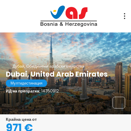
Дубай, Обединени арабски емирства
Dubai, United Arab Emirates
Мултидестинация
ИД на препратка:
14350912
Крайна цена от
971 €