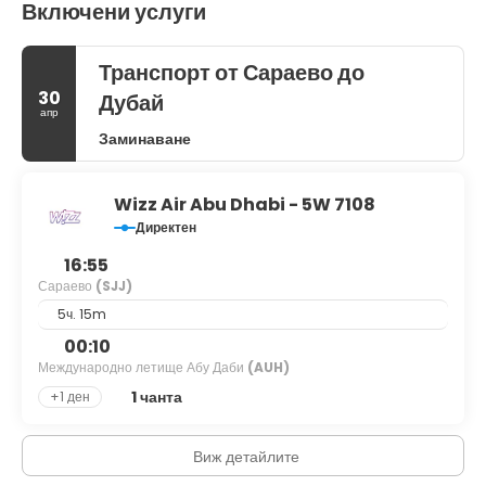
Включени услуги
Транспорт от Сараево до
30
Дубай
апр
Заминаване
Wizz Air Abu Dhabi - 5W 7108
Директен
16:55
Сараево
(SJJ)
5ч. 15m
00:10
Международно летище Абу Даби
(AUH)
1 чанта
+1 ден
Виж детайлите