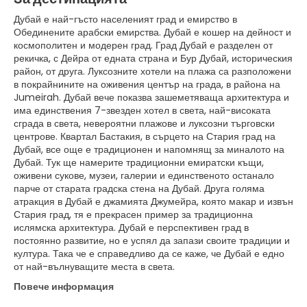
Дубай е най-гъсто населеният град и емирство в
Обединените арабски емирства. Дубай е кошер на дейност и
космополитен и модерен град. Град Дубай е разделен от
рекичка, с Дейра от едната страна и Бур Дубай, историческия
район, от друга. Луксозните хотели на плажа са разположени
в покрайнините на оживения център на града, в района на
Jumeirah. Дубай вече показва зашеметяваща архитектура и
има единствения 7-звезден хотел в света, най-високата
сграда в света, невероятни плажове и луксозни търговски
центрове. Квартал Бастакия, в сърцето на Стария град на
Дубай, все още е традиционен и напомнящ за миналото на
Дубай. Тук ще намерите традиционни емиратски къщи,
оживени сукове, музеи, галерии и единственото останало
парче от старата градска стена на Дубай. Друга голяма
атракция в Дубай е джамията Джумейра, която макар и извън
Стария град, тя е прекрасен пример за традиционна
ислямска архитектура. Дубай е перспективен град в
постоянно развитие, но е успял да запази своите традиции и
култура. Така че е справедливо да се каже, че Дубай е едно
от най-вълнуващите места в света.
Повече информация