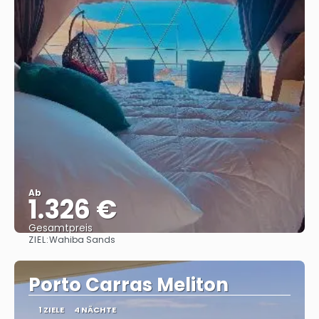
Ab
1.326 €
Gesamtpreis
ZIEL:
Wahiba Sands
Reise ansehen
Porto Carras Meliton
1 ZIELE
4 NÄCHTE