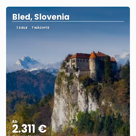
Reise ansehen
Bled, Slovenia
1 ZIELE
7 NÄCHTE
Ab
2.311 €