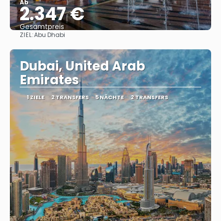
Ab
2.347 €
Gesamtpreis
ZIEL:
Abu Dhabi
Reise ansehen
Dubai, United Arab
Emirates
1 ZIELE
2 TRANSFERS
5 NÄCHTE
2 TRANSFERS