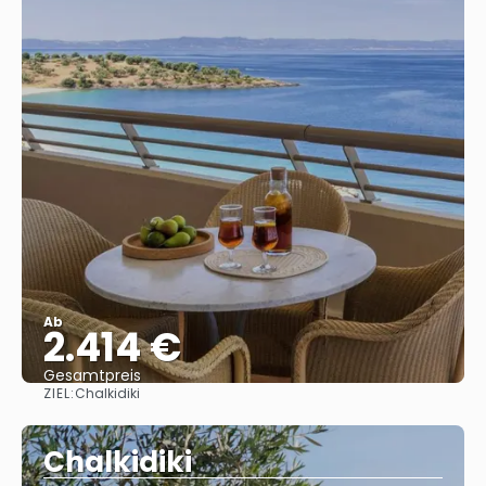
Ab
2.414 €
Gesamtpreis
ZIEL:
Chalkidiki
Reise ansehen
Chalkidiki