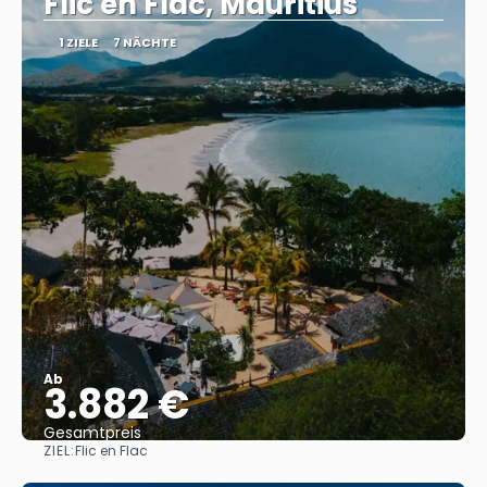
Flic en Flac, Mauritius
1 ZIELE
7 NÄCHTE
Ab
3.882 €
Gesamtpreis
ZIEL:
Flic en Flac
Reise ansehen