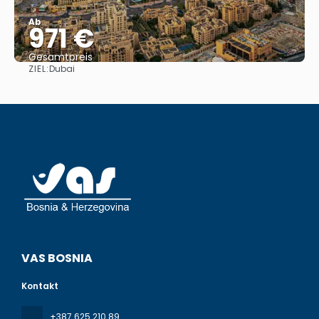
Ab
971 €
Gesamtpreis
ZIEL:
Dubai
Reise ansehen
VAS BOSNIA
Kontakt
+387 625 210 89