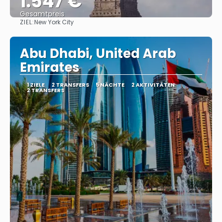
1.547 €
Gesamtpreis
ZIEL:
New York City
Reise ansehen
Abu Dhabi, United Arab
Emirates
1 ZIELE
2 TRANSFERS
5 NÄCHTE
2 AKTIVITÄTEN
2 TRANSFERS