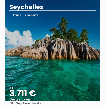
Seychelles
1 ZIELE
4 NÄCHTE
Ab
3.711 €
Gesamtpreis
ZIEL:
Seychellen Inseln