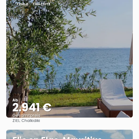
1 ZIELE
7 NÄCHTE
Ab
2.941 €
Gesamtpreis
ZIEL:
Chalkidiki
Reise ansehen