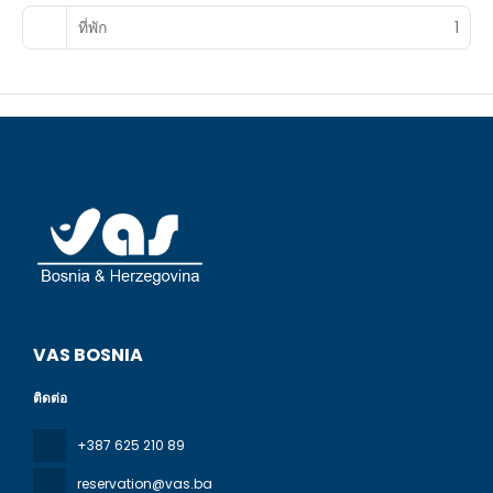
snack bar/deli. Mingle with other guests at the
complimentary reception, held daily. Relax with a
ที่พัก
1
refreshing drink from the beach bar or one of the 2
bars/lounges. A complimentary full breakfast is served
daily from 7:30 AM to 10:30 AM.
Featured amenities include a 24-hour business center, a
24-hour front desk, and laundry facilities. Free self parking
is available onsite.
VAS BOSNIA
ติดต่อ
+387 625 210 89
reservation@vas.ba