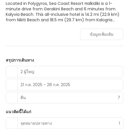
Located in Polygyros, Sea Coast Resort Halkidiki is a 1-
minute drive from Gerakini Beach and 6 minutes from
Kalyvia Beach. This all-inclusive hotel is 14.2 mi (22.9 km)
from Nikiti Beach and 18.5 mi (29.7 km) from Kalogria
Beach.
ข้อมูลเพิ่มเติม
Pamper yourself with a visit to the spa, which offers body
treatments and facials. After a day at the private beach,
you can enjoy other recreational amenities including an
outdoor pool and a steam room. This hotel also features
complimentary wireless internet access, concierge
สรุปการเดินทาง
services, and a banquet hall.
2 ผู้ใหญ่
Make yourself at home in one of the 83 air-conditioned
rooms featuring free minibar items and Smart televisions.
21 ก.ค. 2025 - 28 ก.ค. 2025
Your memory foam bed comes with premium bedding.
Rooms have private lanais. Complimentary wired and
wireless internet access keeps you connected, and cable
คืน
7
programming provides entertainment. Private bathrooms
with showers feature rainfall showerheads and hair dryers.
แนวคิดนี้ได้แก่
You can enjoy a meal at the restaurant serving the
จุดหมายปลายทาง
1
guests of Sea Coast Resort Halkidiki , or stop in at the