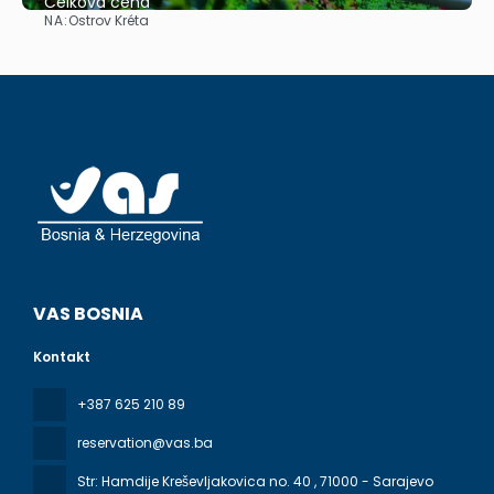
Celková cena
NA:
Ostrov Kréta
Zobrazit
VAS BOSNIA
Kontakt
+387 625 210 89
reservation@vas.ba
Str: Hamdije Kreševljakovica no. 40
, 71000 - Sarajevo