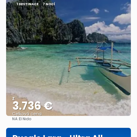
1 DESTINACE
7 NOCÍ
Z
3.736 €
Celková cena
NA:
El Nido
Zobrazit