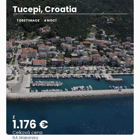
Tucepi, Croatia
1 DESTINACE
4 NOCÍ
Z
1.176 €
Celková cena
NA:
Makarska