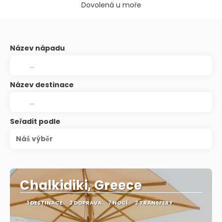
Dovolená u moře
Název nápadu
Název destinace
Seřadit podle
Náš výběr
Chalkidiki, Greece
1 DESTINACE
2 DOPRAVA
7 NOCÍ
2 TRANSFERY