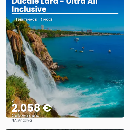
Ducale Lara - Ultra All
Inclusive
1 DESTINACE
7 NOCÍ
Z
2.058 €
Celková cena
NA:
Antalya
Zobrazit