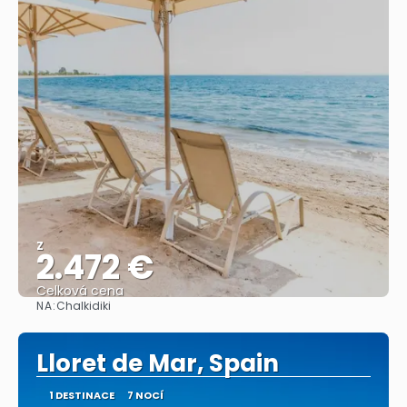
Z
2.472 €
Celková cena
NA:
Chalkidiki
Zobrazit
Lloret de Mar, Spain
1 DESTINACE
7 NOCÍ