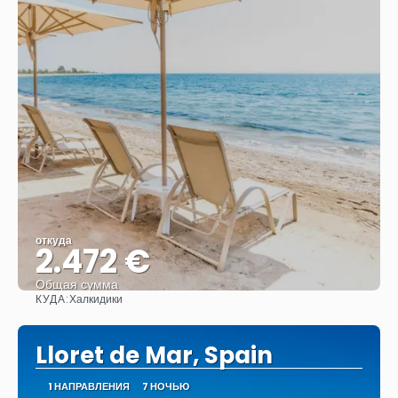
откуда
2.472 €
Общая сумма
КУДА:
Халкидики
Видеть
Lloret de Mar, Spain
1 НАПРАВЛЕНИЯ
7 НОЧЬЮ