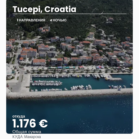
Tucepi, Croatia
1 НАПРАВЛЕНИЯ
4 НОЧЬЮ
откуда
1.176 €
Общая сумма
КУДА:
Макарска