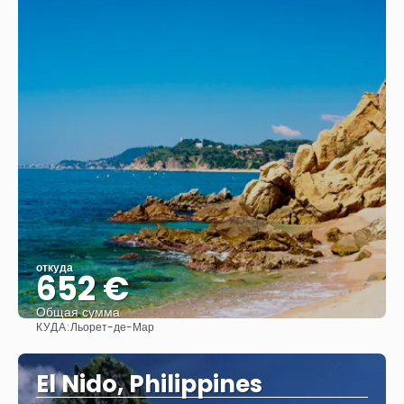
откуда
652 €
Общая сумма
КУДА:
Льорет-де-Мар
Видеть
El Nido, Philippines