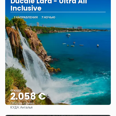
Ducale Lara - Ultra All
Inclusive
1 НАПРАВЛЕНИЯ
7 НОЧЬЮ
откуда
2.058 €
Общая сумма
КУДА:
Анталья
Видеть