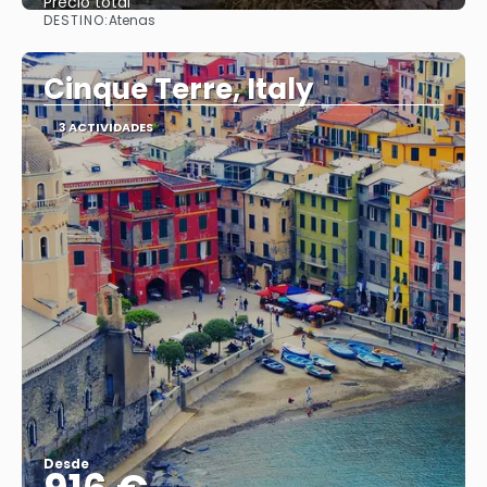
Precio total
DESTINO:
Atenas
Ver
Cinque Terre, Italy
3 ACTIVIDADES
Desde