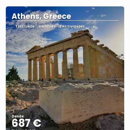
Ver
Athens, Greece
1 DESTINOS
4 NOCHES
2 ACTIVIDADES
Desde
687 €