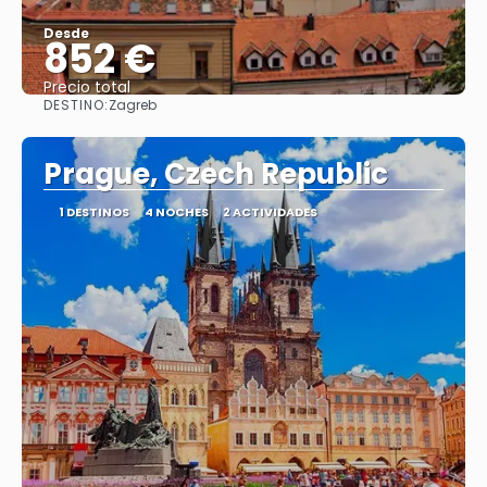
Desde
852 €
Precio total
DESTINO:
Zagreb
Ver
Prague, Czech Republic
1 DESTINOS
4 NOCHES
2 ACTIVIDADES