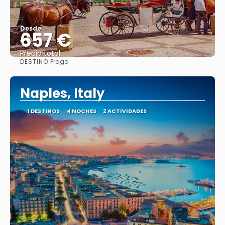
Desde
657 €
Precio total
DESTINO:
Praga
Ver
Naples, Italy
1 DESTINOS
4 NOCHES
2 ACTIVIDADES