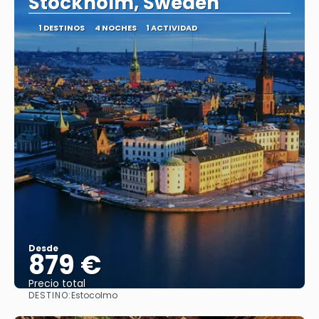
Stockholm, Sweden
1 DESTINOS
4 NOCHES
1 ACTIVIDAD
Desde
879 €
Precio total
DESTINO:
Estocolmo
Ver