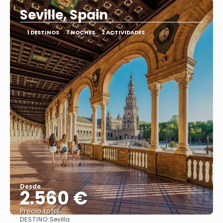
Seville, Spain
1 DESTINOS
7 NOCHES
2 ACTIVIDADES
Desde
2.560 €
Precio total
DESTINO:
Sevilla