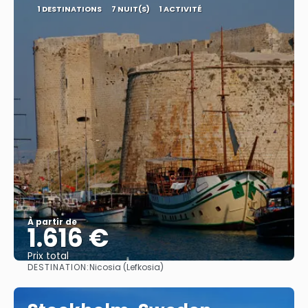
1 DESTINATIONS
7 NUIT(S)
1 ACTIVITÉ
À partir de
1.616 €
Prix ​​total
DESTINATION:
Nicosia (Lefkosia)
Afficher