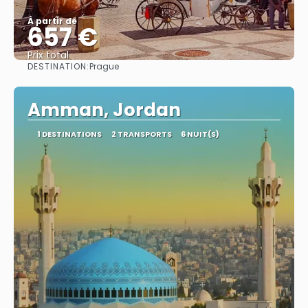
À partir de
657 €
Prix ​​total
DESTINATION:
Prague
Afficher
Amman, Jordan
1 DESTINATIONS
2 TRANSPORTS
6 NUIT(S)