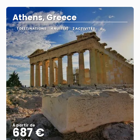
Afficher
Athens, Greece
1 DESTINATIONS
4 NUIT(S)
2 ACTIVITÉS
À partir de
687 €