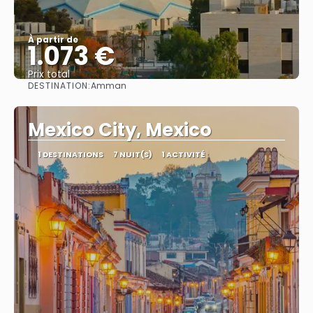
À partir de
1.073 €
Prix ​​total
DESTINATION:
Amman
Afficher
Mexico City, Mexico
1 DESTINATIONS
7 NUIT(S)
1 ACTIVITÉ