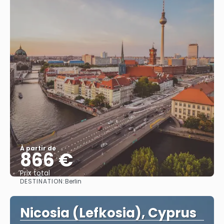
À partir de
866 €
Prix ​​total
DESTINATION:
Berlin
Afficher
Nicosia (Lefkosia), Cyprus