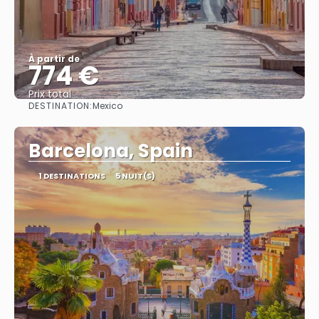
À partir de
774 €
Prix ​​total
DESTINATION:
Mexico
Afficher
Barcelona, Spain
1 DESTINATIONS
5 NUIT(S)