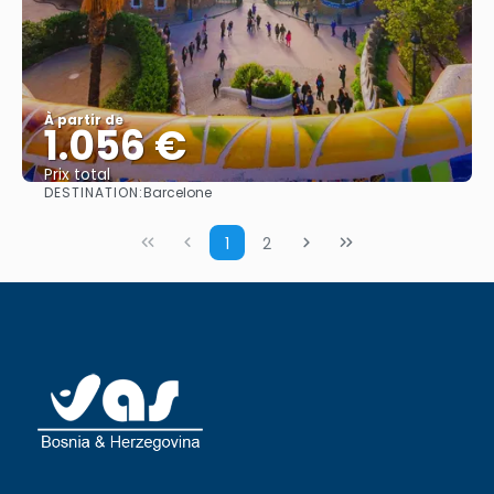
À partir de
1.056 €
Prix ​​total
DESTINATION:
Barcelone
Afficher
1
2