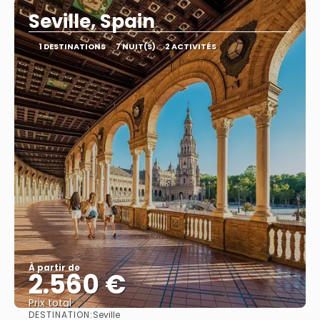
Seville, Spain
1 DESTINATIONS
7 NUIT(S)
2 ACTIVITÉS
À partir de
2.560 €
Prix ​​total
DESTINATION:
Seville