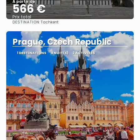
À partir de
566 €
Prix ​​total
DESTINATION:
Tachkent
Afficher
Prague, Czech Republic
1 DESTINATIONS
4 NUIT(S)
2 ACTIVITÉS