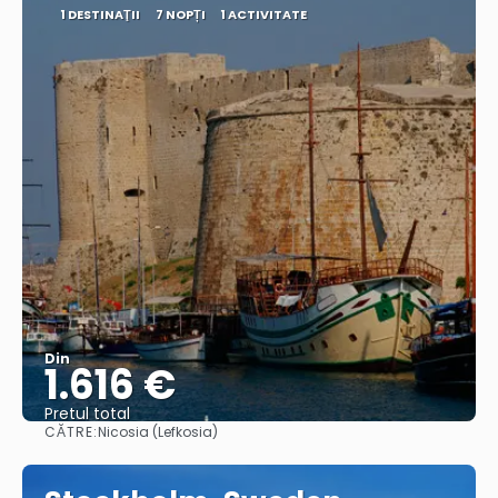
1 DESTINAŢII
7 NOPȚI
1 ACTIVITATE
Din
1.616 €
Pretul total
CĂTRE:
Nicosia (Lefkosia)
Vedea