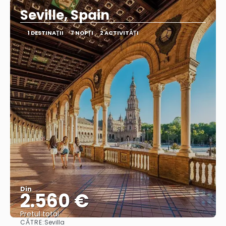
Seville, Spain
1 DESTINAŢII
7 NOPȚI
2 ACTIVITĂȚI
Din
2.560 €
Pretul total
CĂTRE:
Sevilla