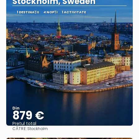
Stockholm, Sweden
1 DESTINAŢII
4 NOPȚI
1 ACTIVITATE
Din
879 €
Pretul total
CĂTRE:
Stockholm
Vedea