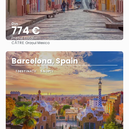
Din
774 €
Pretul total
CĂTRE:
Orașul Mexico
Vedea
Barcelona, Spain
1 DESTINAŢII
5 NOPȚI