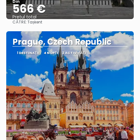
Din
566 €
Pretul total
CĂTRE:
Tașkent
Vedea
Prague, Czech Republic
1 DESTINAŢII
4 NOPȚI
2 ACTIVITĂȚI