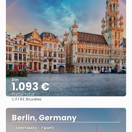
Din
1.093 €
Pretul total
CĂTRE:
Bruxelles
Vedea
Berlin, Germany
1 DESTINAŢII
7 NOPȚI