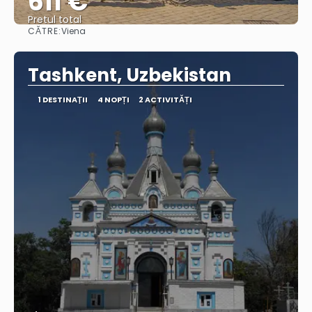
611 €
Pretul total
CĂTRE:
Viena
Vedea
Tashkent, Uzbekistan
1 DESTINAŢII
4 NOPȚI
2 ACTIVITĂȚI