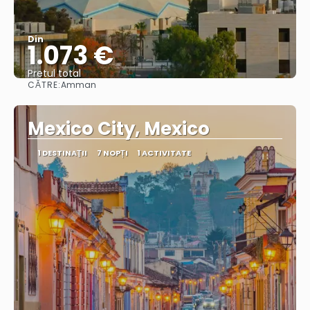
Din
1.073 €
Pretul total
CĂTRE:
Amman
Vedea
Mexico City, Mexico
1 DESTINAŢII
7 NOPȚI
1 ACTIVITATE