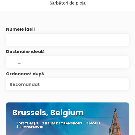
Sărbători de plajă
Numele ideii
Destinație ideală
Ordonează după
Recomandat
Brussels, Belgium
1 DESTINAŢII
2 REȚEA DE TRANSPORT
3 NOPȚI
2 TRANSFERURI