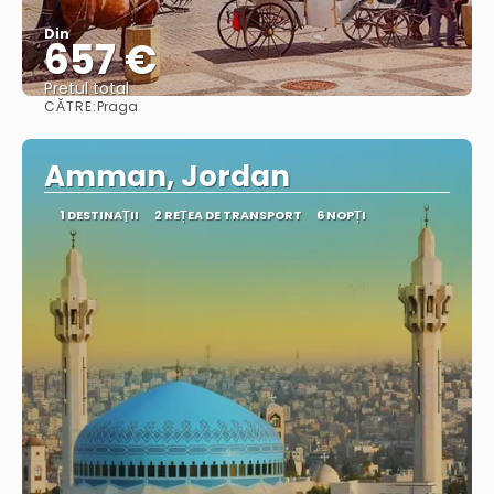
Din
657 €
Pretul total
CĂTRE:
Praga
Vedea
Amman, Jordan
1 DESTINAŢII
2 REȚEA DE TRANSPORT
6 NOPȚI