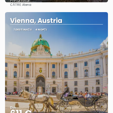
Pretul total
CĂTRE:
Atena
Vedea
Vienna, Austria
1 DESTINAŢII
4 NOPȚI
Din