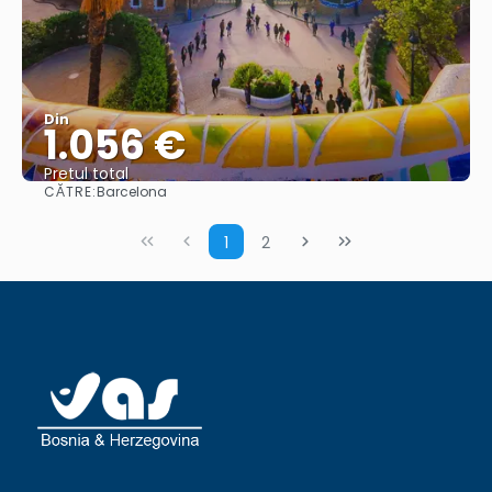
Din
1.056 €
Pretul total
CĂTRE:
Barcelona
Vedea
1
2