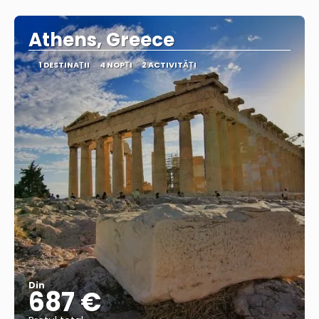
Vedea
Athens, Greece
1 DESTINAŢII
4 NOPȚI
2 ACTIVITĂȚI
Din
687 €