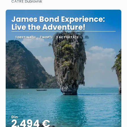
CĂTRE:
Dubrovnik
Vedea
James Bond Experience:
Live the Adventure!
1 DESTINAŢII
7 NOPȚI
2 ACTIVITĂȚI
Din
2.494 €