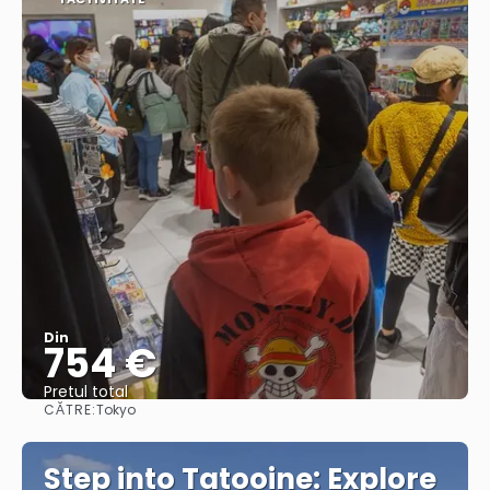
Din
754 €
Pretul total
CĂTRE:
Tokyo
Vedea
Step into Tatooine: Explore