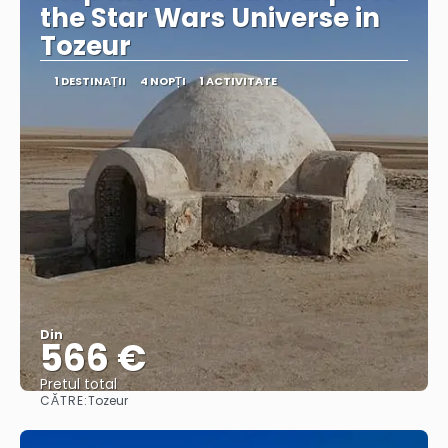
the Star Wars Universe in
Tozeur
1 DESTINAŢII
4 NOPȚI
1 ACTIVITATE
Din
566 €
Pretul total
CĂTRE:
Tozeur
Vedea