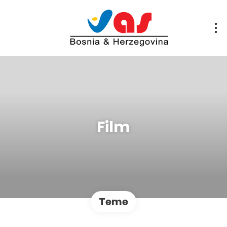
Film
Teme