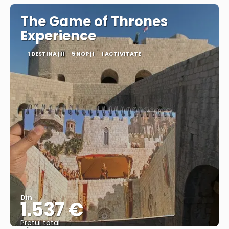
The Game of Thrones
Experience
1 DESTINAŢII
5 NOPȚI
1 ACTIVITATE
Din
1.537 €
Pretul total