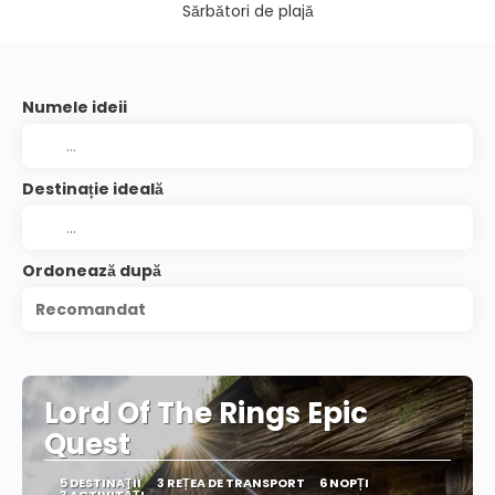
Sărbători de plajă
Numele ideii
Destinație ideală
Ordonează după
Recomandat
Lord Of The Rings Epic
Quest
5 DESTINAŢII
3 REȚEA DE TRANSPORT
6 NOPȚI