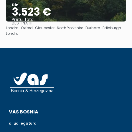
Din
3.523 €
Pretul total
DESTINAȚII
Vedea
Londra · Oxford · Gloucester · North Yorkshire · Durham · Edinburgh ·
Londra
VAS BOSNIA
a lua legatura