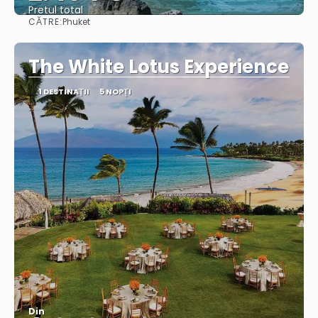
Pretul total
CĂTRE:
Phuket
Vedea
The White Lotus Experience
1 DESTINAŢII
5 NOPȚI
Din