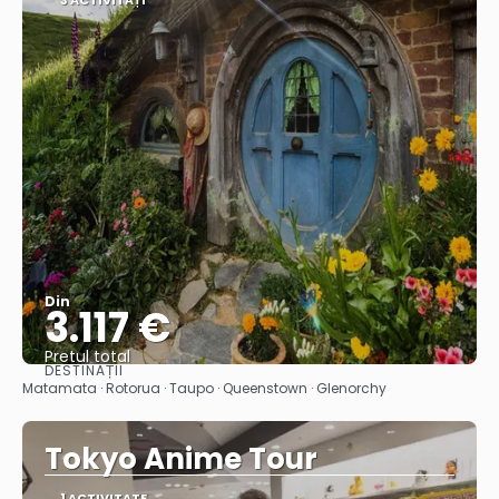
3 ACTIVITĂȚI
Din
3.117 €
Pretul total
DESTINAȚII
Vedea
Matamata · Rotorua · Taupo · Queenstown · Glenorchy
Tokyo Anime Tour
1 ACTIVITATE