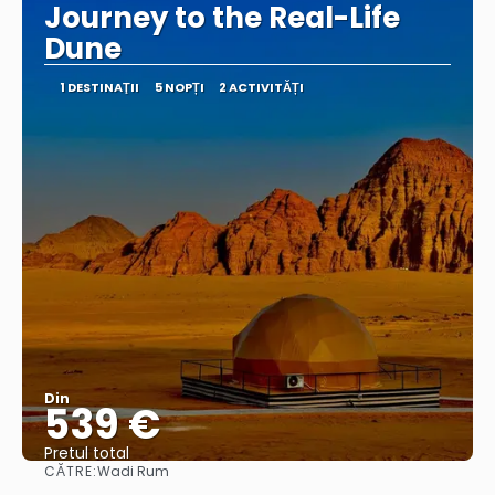
Journey to the Real-Life
Dune
1 DESTINAŢII
5 NOPȚI
2 ACTIVITĂȚI
Din
539 €
Pretul total
CĂTRE:
Wadi Rum
Vedea