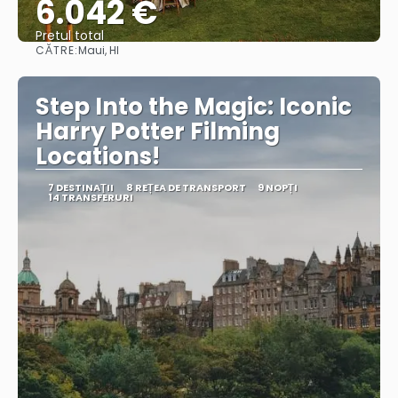
6.042 €
Pretul total
CĂTRE:
Maui, HI
Vedea
Step Into the Magic: Iconic
Harry Potter Filming
Locations!
7 DESTINAŢII
8 REȚEA DE TRANSPORT
9 NOPȚI
14 TRANSFERURI