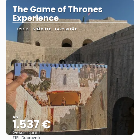
The Game of Thrones
Experience
1 ZIELE
5 NÄCHTE
1 AKTIVITÄT
Ab
1.537 €
Gesamtpreis
ZIEL:
Dubrovnik