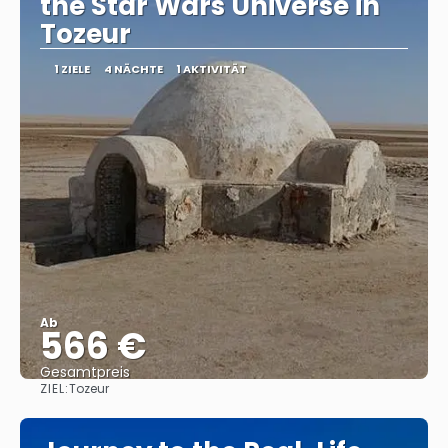
the Star Wars Universe in
Tozeur
1 ZIELE
4 NÄCHTE
1 AKTIVITÄT
Ab
566 €
Gesamtpreis
ZIEL:
Tozeur
Reise ansehen