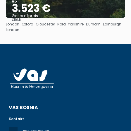
Ab
3.523 €
Gesamtpreis
ZIELE
Reise ansehen
London · Oxford · Gloucester · Nord-Yorkshire · Durham · Edinburgh ·
London
VAS BOSNIA
Kontakt