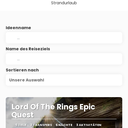
Strandurlaub
Ideenname
Name des Reiseziels
Sortieren nach
Unsere Auswahl
Lord Of The Rings Epic
Quest
5 ZIELE
3 TRANSFERS
6 NÄCHTE
3 AKTIVITÄTEN