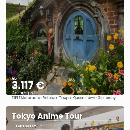
Ab
3.117 €
Gesamtpreis
ZIELE
Matamata · Rotorua · Taupo · Queenstown · Glenorchy
Reise ansehen
Tokyo Anime Tour
1 AKTIVITÄT