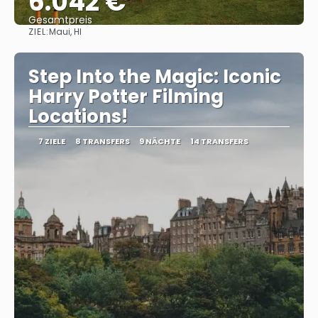
6.042 €
Gesamtpreis
ZIEL:
Maui, HI
Reise ansehen
Step Into the Magic: Iconic
Harry Potter Filming
Locations!
7 ZIELE
8 TRANSFERS
9 NÄCHTE
14 TRANSFERS