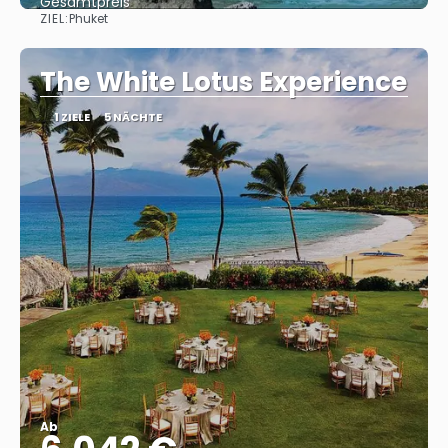
Gesamtpreis
ZIEL:
Phuket
Reise ansehen
The White Lotus Experience
1 ZIELE
5 NÄCHTE
Ab