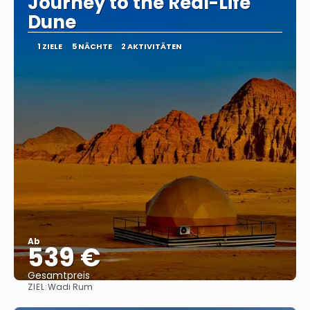
Journey to the Real-Life
Dune
1 ZIELE
5 NÄCHTE
2 AKTIVITÄTEN
Ab
539 €
Gesamtpreis
ZIEL:
Wadi Rum
Reise ansehen