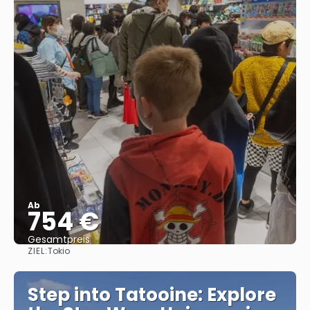
Ab
754 €
Gesamtpreis
ZIEL:
Tokio
Reise ansehen
Step into Tatooine: Explore