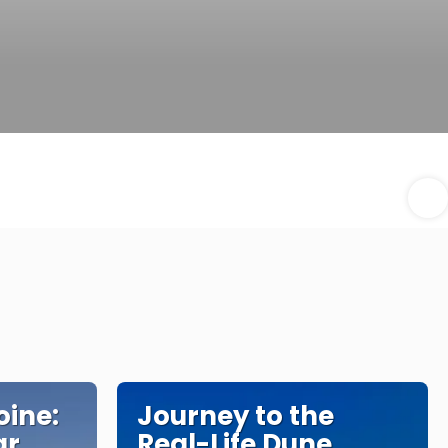
oine:
Journey to the
ar
Real-Life Dune