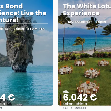
s Bond
The White Lot
ience: Live the
Experience
ture!
1 MATKAKOHTEET
5 ÖISIN
OHTEET
7 ÖISIN
2 TOIMINTA
Alk.
94 €
6.042 €
nta
Kokonaishinta
KOHDE:
et
Maui, HI
Nähdä
Nähdä