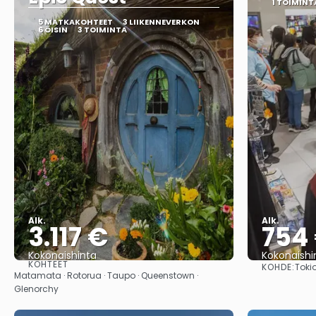
1 TOIMINT
5 MATKAKOHTEET
3 LIIKENNEVERKON
6 ÖISIN
3 TOIMINTA
Alk.
Alk.
3.117 €
754
Kokonaishinta
Kokonaishi
KOHTEET
KOHDE:
Toki
Nähdä
Matamata · Rotorua · Taupo · Queenstown ·
Glenorchy