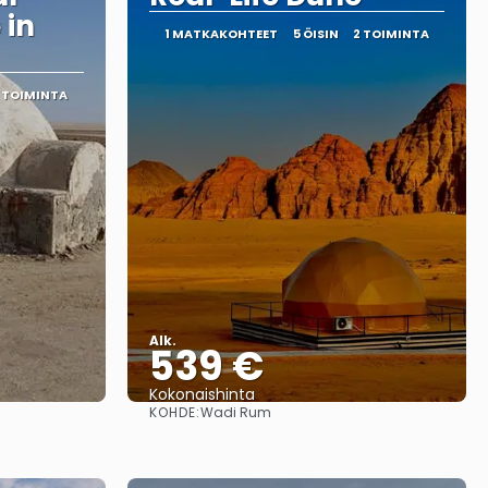
 in
1 MATKAKOHTEET
5 ÖISIN
2 TOIMINTA
1 TOIMINTA
Alk.
539 €
Kokonaishinta
KOHDE:
Wadi Rum
Nähdä