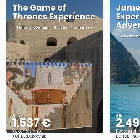
The Game of
Jame
Thrones Experience
Exper
Adven
1 MATKAKOHTEET
5 ÖISIN
1 TOIMINTA
1 MATKAK
Alk.
Alk.
1.537 €
2.4
Kokonaishinta
Kokonaishi
KOHDE:
KOHDE:
Dubrovnik
Phuk
Nähdä