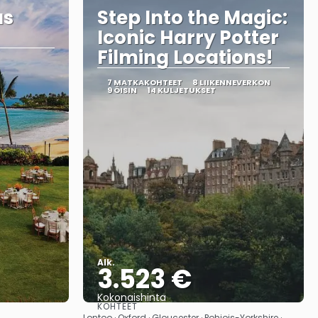
us
Step Into the Magic:
Iconic Harry Potter
Filming Locations!
7 MATKAKOHTEET
8 LIIKENNEVERKON
9 ÖISIN
14 KULJETUKSET
Alk.
3.523 €
Kokonaishinta
KOHTEET
Nähdä
Lontoo · Oxford · Gloucester · Pohjois-Yorkshire ·