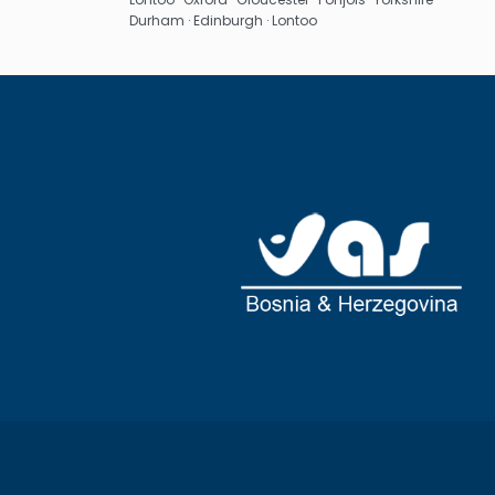
Durham · Edinburgh · Lontoo