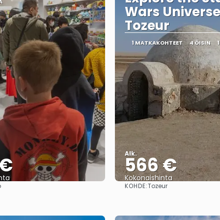
A
Wars Universe
Tozeur
1 MATKAKOHTEET
4 ÖISIN
Alk.
 €
566 €
nta
Kokonaishinta
KOHDE:
o
Tozeur
Nähdä
Nähdä