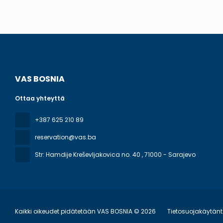
VAS BOSNIA
Ottaa yhteyttä
+387 625 210 89
reservation@vas.ba
Str: Hamdije Kreševljakovica no. 40
, 71000 - Sarajevo
Kaikki oikeudet pidätetään VAS BOSNIA © 2026
Tietosuojakäytän