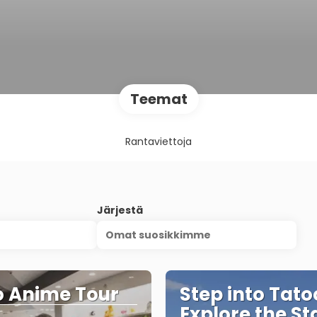
Teemat
Rantaviettoja
Järjestä
Omat suosikkimme
 Anime Tour
Step into Tato
Explore the St