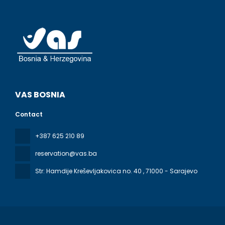
de ce complexe touristique ou profitez du service d'étage
(horaires limités), idéal pour une soirée cocooning en
amoureux ou en solo. Pour bien finir la journée, vous
trouverez sur place un bar / salon. Un petit déjeuner
buffet gratuit est servi tous les jours de 07 h 30 à 10 h 30.
Les équipements et services proposés incluent un service
de nettoyage à sec / blanchisserie, une réception
ouverte 24 h/24 et une consigne à bagages. Un parking
gratuit est disponible dans l'enceinte de l'hébergement.
VAS BOSNIA
Contact
+387 625 210 89
reservation@vas.ba
Str: Hamdije Kreševljakovica no. 40
, 71000 - Sarajevo