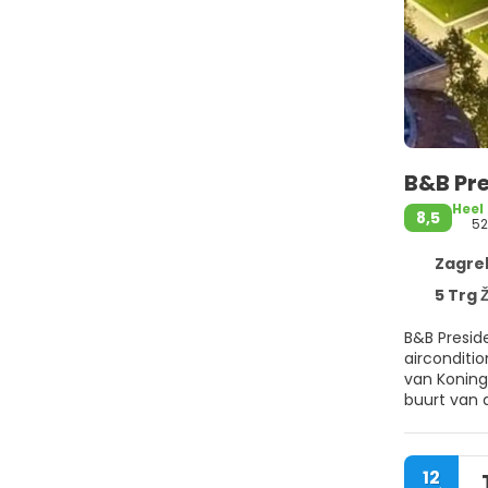
B&B Pr
Heel
8,5
5
Zagreb
5 Trg 
B&B Presid
airconditio
van Koning Tomislav-plein. Handdoeken en beddengoed
buurt van 
Tuđman lig
12