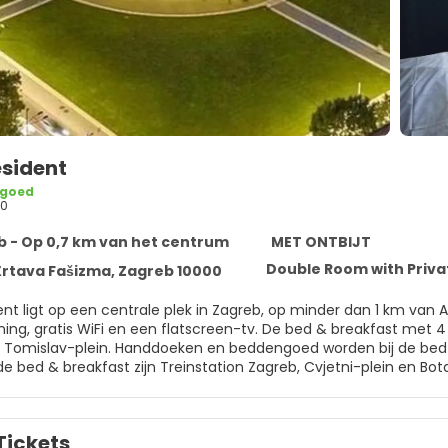
esident
 goed
20
 - Op 0,7 km van het centrum
MET ONTBIJT
Double Room with Priv
Žrtava Fašizma, Zagreb 10000
ent ligt op een centrale plek in Zagreb, op minder dan 1 km 
ning, gratis WiFi en een flatscreen-tv. De bed & breakfast met 4
 worden bij de bed & breakfast verstrekt. Populaire bezienswaardigheden in de
de bed & breakfast zijn Treinstation Zagreb, Cvjetni-plein en Bo
t op 15 km afstand.
Tickets