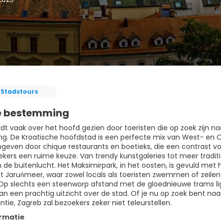
Stadstours
e bestemming
t vaak over het hoofd gezien door toeristen die op zoek zijn naa
. De Kroatische hoofdstad is een perfecte mix van West- en 
even door chique restaurants en boetieks, die een contrast v
ekers een ruime keuze. Van trendy kunstgaleries tot meer tradi
n de buitenlucht. Het Maksimirpark, in het oosten, is gevuld met 
het Jaruńmeer, waar zowel locals als toeristen zwemmen of zeil
Op slechts een steenworp afstand met de gloednieuwe trams lig
an een prachtig uitzicht over de stad. Of je nu op zoek bent naa
tie, Zagreb zal bezoekers zeker niet teleurstellen.
rmatie