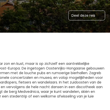
Deel deze reis
r zon en kust, maar is op zichzelf een aantrekkelijke
Oost-Europa. De ingetogen Oostenrijks-Hongaarse gebouwen
ormen met de louche pubs en rumoerige bierhallen. Zagreb
tionele concertzalen en musea, en volop mogelijkheden voor
hardlopers, fietsers en wandelaars. In het zuidoosten van de
en en vervolgens de hele nacht dansen in een discotheek aan
t de berg Medvednica, waar je kunt wandelen, skiën en
r een stedentrip of een welkome afwisseling van je luie