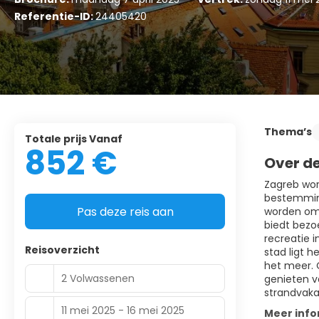
Referentie-ID:
24405420
Thema’s
Totale prijs Vanaf
852 €
Over d
Zagreb word
bestemming
Pas deze reis aan
worden omg
biedt bezo
recreatie i
Reisoverzicht
stad ligt 
het meer. 
2 Volwassenen
genieten v
strandvakan
11 mei 2025 - 16 mei 2025
Meer info