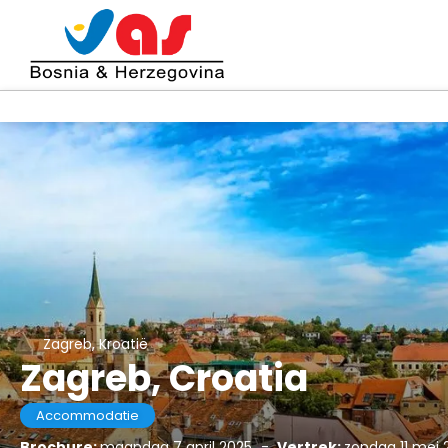
Zagreb, Kroatië
Zagreb, Croatia
Accommodatie
Brochure:
maandag 7 april 2025
-
Vertrek:
zondag 11 mei 