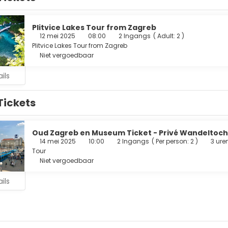
Plitvice Lakes Tour from Zagreb
12 mei 2025
08:00
2 Ingangs
(
Adult: 2
)
Plitvice Lakes Tour from Zagreb
Niet vergoedbaar
ils
Tickets
Oud Zagreb en Museum Ticket - Privé Wandeltoch
14 mei 2025
10:00
2 Ingangs
(
Per person: 2
)
3 ure
Tour
Niet vergoedbaar
ils