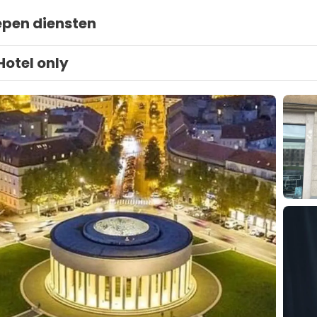
epen diensten
Hotel only