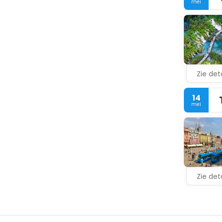
mei
Zie deta
14
mei
Zie deta