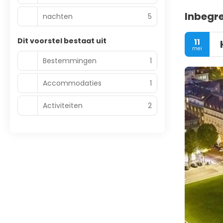
Inbegr
nachten
5
Dit voorstel bestaat uit
11
mei
Bestemmingen
1
Accommodaties
1
Activiteiten
2