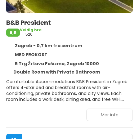
B&B President
Veldig bra
8,5
520
Zagreb - 0,7 km fra sentrum
MED FROKOST
5 Trg Žrtava Fašizma, Zagreb 10000
Double Room with Private Bathroom
Comfortable Accommodations B&B President in Zagreb
offers 4-star bed and breakfast rooms with air-
conditioning, private bathrooms, and city views. Each
room includes a work desk, dining area, and free WiFi.
Modern Amenities Guests enjoy free toiletries, showers,
hairdryers, and city views. Additional features include a TV,
Mer info
dining table, kitchenware, and wardrobe. Prime Location
Located in the city centre, the property is less than 1 km
from Archaeological Museum Zagreb and Ban Jelacic
Square. Zagreb Franjo Tuđman Airport is 15 km away.