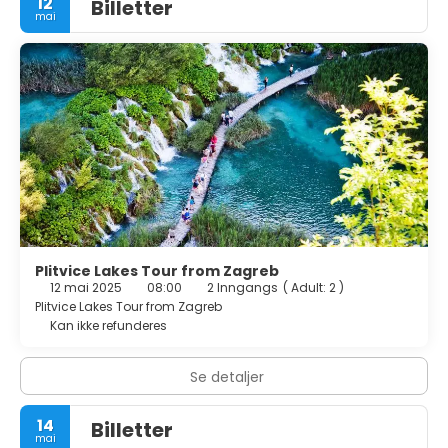
12
Billetter
Guest Favorites Guests appreciate the convenient
mai
location, breakfast provided by the property, and room
comfort.
Plitvice Lakes Tour from Zagreb
12 mai 2025
08:00
2 Inngangs
(
Adult: 2
)
Plitvice Lakes Tour from Zagreb
Kan ikke refunderes
Se detaljer
14
Billetter
mai