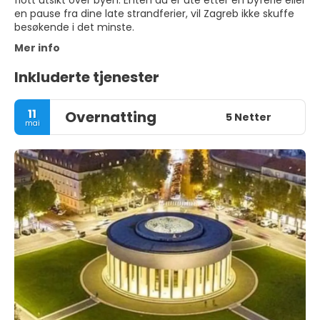
flott utsikt over byen. Enten du er ute etter en byferie eller
en pause fra dine late strandferier, vil Zagreb ikke skuffe
besøkende i det minste.
Mer info
Inkluderte tjenester
11
Overnatting
5 Netter
mai