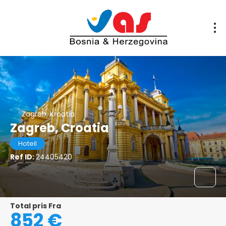
Zagreb, Kroatia
Zagreb, Croatia
Hotell
Ref ID:
24405420
Total pris Fra
852 €