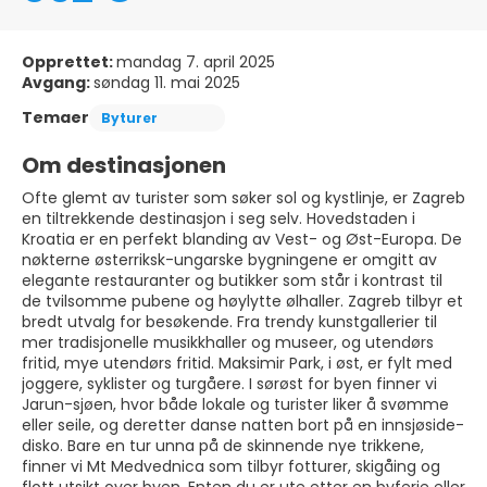
Opprettet:
mandag 7. april 2025
Avgang:
søndag 11. mai 2025
Temaer
Byturer
Om destinasjonen
Ofte glemt av turister som søker sol og kystlinje, er Zagreb
en tiltrekkende destinasjon i seg selv. Hovedstaden i
Kroatia er en perfekt blanding av Vest- og Øst-Europa. De
nøkterne østerriksk-ungarske bygningene er omgitt av
elegante restauranter og butikker som står i kontrast til
de tvilsomme pubene og høylytte ølhaller. Zagreb tilbyr et
bredt utvalg for besøkende. Fra trendy kunstgallerier til
mer tradisjonelle musikkhaller og museer, og utendørs
fritid, mye utendørs fritid. Maksimir Park, i øst, er fylt med
joggere, syklister og turgåere. I sørøst for byen finner vi
Jarun-sjøen, hvor både lokale og turister liker å svømme
eller seile, og deretter danse natten bort på en innsjøside-
disko. Bare en tur unna på de skinnende nye trikkene,
finner vi Mt Medvednica som tilbyr fotturer, skigåing og