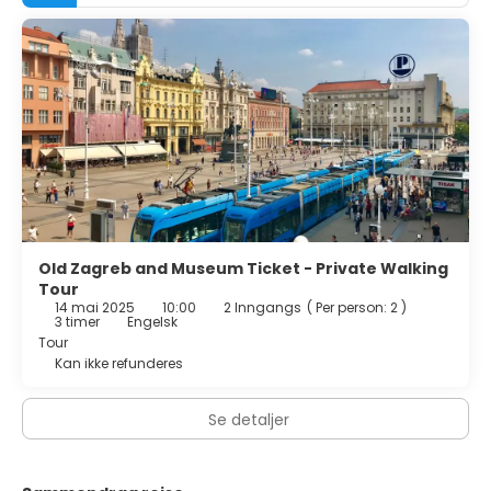
Old Zagreb and Museum Ticket - Private Walking
Tour
14 mai 2025
10:00
2 Inngangs
(
Per person: 2
)
3 timer
Engelsk
Tour
Kan ikke refunderes
Se detaljer