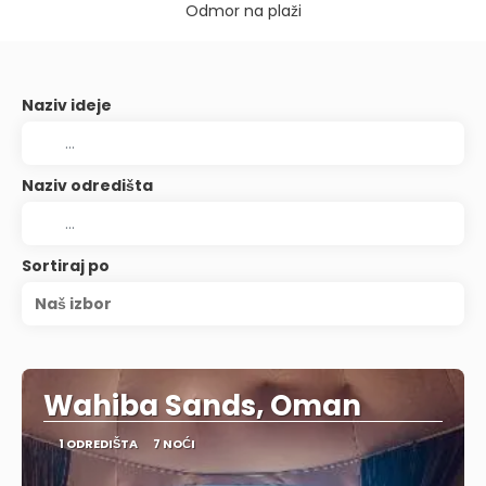
Odmor na plaži
Naziv ideje
Naziv odredišta
Sortiraj po
Naš izbor
Wahiba Sands, Oman
1 ODREDIŠTA
7 NOĆI