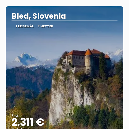
Se
Bled, Slovenia
1 REISEMÅL
7 NETTER
Fra
2.311 €