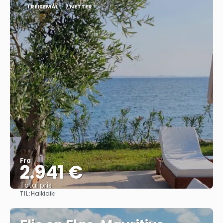
1 REISEMÅL
7 NETTER
Fra
2.941 €
Total pris
TIL:
Halkidiki
Se