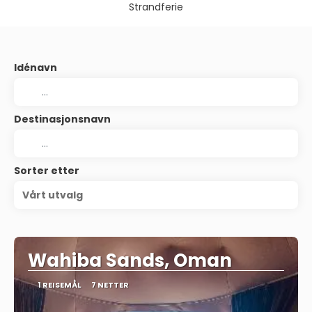
Strandferie
Idénavn
Destinasjonsnavn
Sorter etter
Vårt utvalg
Wahiba Sands, Oman
1 REISEMÅL
7 NETTER