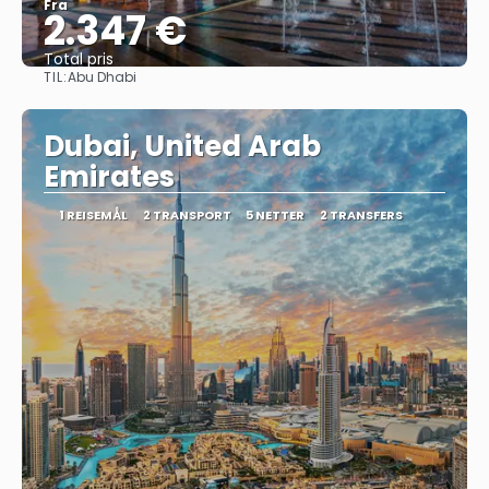
Fra
2.347 €
Total pris
TIL:
Abu Dhabi
Se
Dubai, United Arab
Emirates
1 REISEMÅL
2 TRANSPORT
5 NETTER
2 TRANSFERS