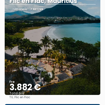
Flic en Flac, Mauritius
1 REISEMÅL
7 NETTER
Fra
3.882 €
Total pris
TIL:
Flic en Flac
Se