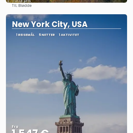
Total pris
TIL:
Blødde
Se
New York City, USA
1 REISEMÅL
5 NETTER
1 AKTIVITET
Fra