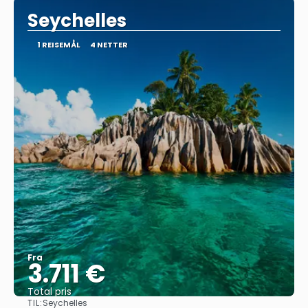
Seychelles
1 REISEMÅL
4 NETTER
Fra
3.711 €
Total pris
TIL:
Seychelles