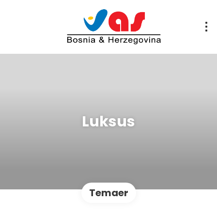
Luksus
Temaer