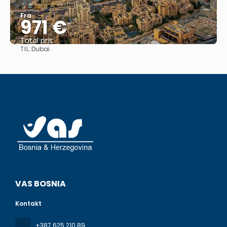
Fra
971 €
Total pris
TIL:
Dubai
Se
VAS BOSNIA
Kontakt
+387 625 210 89