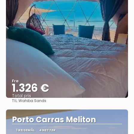
Fra
1.326 €
Total pris
TIL:
Wahiba Sands
Se
Porto Carras Meliton
1 REISEMÅL
4 NETTER