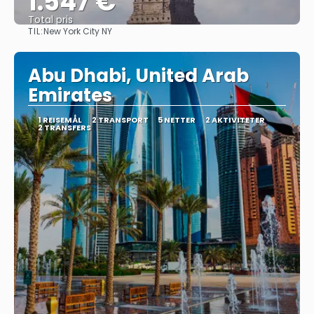
1.547 €
Total pris
TIL:
New York City NY
Se
Abu Dhabi, United Arab
Emirates
1 REISEMÅL
2 TRANSPORT
5 NETTER
2 AKTIVITETER
2 TRANSFERS