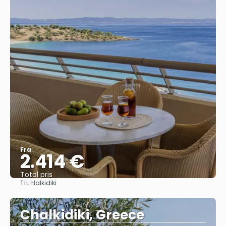
Fra
2.414 €
Total pris
TIL:
Halkidiki
Se
Chalkidiki, Greece