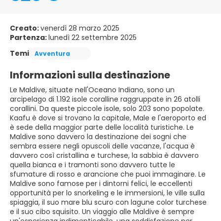
Creato:
venerdì 28 marzo 2025
Partenza:
lunedì 22 settembre 2025
Temi
Avventura
Informazioni sulla destinazione
Le Maldive, situate nell'Oceano Indiano, sono un
arcipelago di 1.192 isole coralline raggruppate in 26 atolli
corallini. Da queste piccole isole, solo 203 sono popolate.
Kaafu è dove si trovano la capitale, Male e l'aeroporto ed
è sede della maggior parte delle località turistiche. Le
Maldive sono davvero la destinazione dei sogni che
sembra essere negli opuscoli delle vacanze, l'acqua è
davvero così cristallina e turchese, la sabbia è davvero
quella bianca e i tramonti sono davvero tutte le
sfumature di rosso e arancione che puoi immaginare. Le
Maldive sono famose per i dintorni felici, le eccellenti
opportunità per lo snorkeling e le immersioni, le ville sulla
spiaggia, il suo mare blu scuro con lagune color turchese
e il suo cibo squisito. Un viaggio alle Maldive è sempre