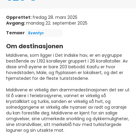
Opprettet:
fredag 28. mars 2025
Avgang:
mandag 22. september 2025
Temaer
Eventyr
Om destinasjonen
Maldivene, som ligger i Det indiske hav, er en øygruppe
bestående av 1,192 koralløyer gruppert i 26 korallatoller. Av
disse små øyene er bare 203 bebodd. Kaafu er hvor
hovedstaden, Male, og flyplassen er lokalisert, og det er
hjemstedet for de fleste turiststedene.
Maldivene er virkelig den drømmedestinasjonen det ser ut
til å være i feriebrosjyrene, vannet er virkelig så
krystallklart og turkis, sanden er virkelig så hvit, og
solnedgangene er virkelig alle nyanser av rødt og oransje
du kan forestille deg. Maldivene er kjent for sin salige
omgivelser, sine utmerkede snorkling og dykkemuligheter,
sine strandvillaer, sitt mørkeblå hav med turkisfargede
laguner og sin utsøkte mat.