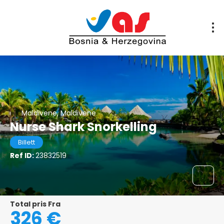
Maldivene, Maldivene
Nurse Shark Snorkelling
Billett
Ref ID:
23832519
Total pris Fra
326 €