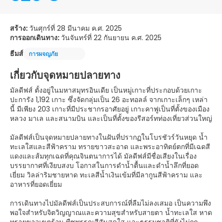
สร้าง:
วันศุกร์ที่ 28 มีนาคม ค.ศ. 2025
การออกเดินทาง:
วันจันทร์ที่ 22 กันยายน ค.ศ. 2025
ธีมส์
การผจญภัย
เกี่ยวกับจุดหมายปลายทาง
มัลดีฟส์ ตั้งอยู่ในมหาสมุทรอินเดีย เป็นหมู่เกาะที่ประกอบด้วยเกาะ
ปะการัง 1,192 เกาะ ซึ่งจัดกลุ่มเป็น 26 อะทอลล์ จากเกาะเล็กๆ เหล่า
นี้ มีเพียง 203 เกาะที่มีประชากรอาศัยอยู่ เกาะคาฟูเป็นที่ตั้งของเมือง
หลวง มาเล และสนามบิน และเป็นที่ตั้งของรีสอร์ทท่องเที่ยวส่วนใหญ่
มัลดีฟส์เป็นจุดหมายปลายทางในฝันที่ปรากฏในโบรชัวร์วันหยุด น้ำ
ทะเลใสและสีฟ้าคราม ทรายขาวสะอาด และพระอาทิตย์ตกที่มีเฉดสี
แดงและส้มทุกเฉดที่คุณจินตนาการได้ มัลดีฟส์มีชื่อเสียงในเรื่อง
บรรยากาศที่เงียบสงบ โอกาสในการดำน้ำตื้นและดำน้ำลึกที่ยอด
เยี่ยม วิลล่าริมชายหาด ทะเลสีน้ำเงินเข้มที่มีลากูนสีฟ้าคราม และ
อาหารที่ยอดเยี่ยม
การเดินทางไปมัลดีฟส์เป็นประสบการณ์ที่ลืมไม่ลงเสมอ เป็นความพึง
พอใจสำหรับจิตวิญญาณและความสุขสำหรับสายตา น้ำทะเลใส หาด