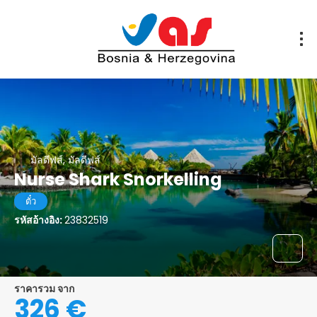
มัลดีฟส์, มัลดีฟส์
Nurse Shark Snorkelling
ตั๋ว
รหัสอ้างอิง:
23832519
ราคารวม จาก
326 €