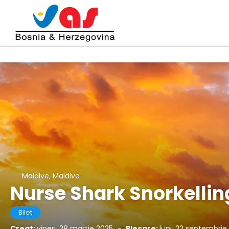
Maldive, Maldive
Nurse Shark Snorkellin
Bilet
Creat:
vineri, 28 martie 2025
-
Plecare:
luni, 22 septembrie