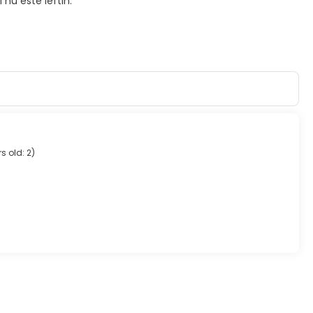
 nu este ieftin.
s old: 2
)