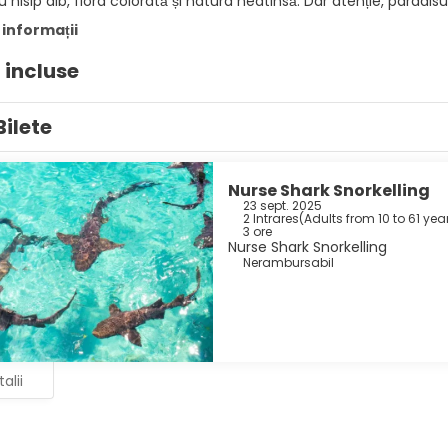
u nisip alb, flora colorată și natura neatinsă. Dar atenție, paradisul
 informații
i incluse
Bilete
Nurse Shark Snorkelling
23 sept. 2025
2 Intrares
(
Adults from 10 to 61 year
3 ore
Nurse Shark Snorkelling
Nerambursabil
alii