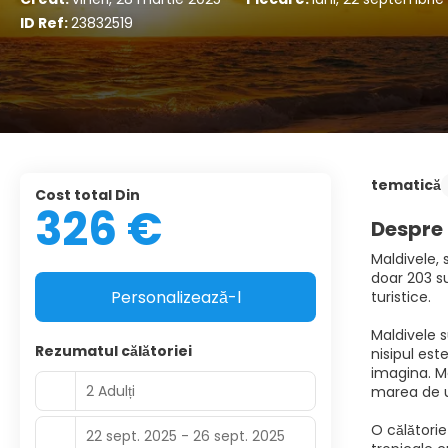
ID Ref:
23832519
tematică
Cost total Din
326 €
Despre 
Maldivele, 
doar 203 su
Personalizează-l
turistice.
Maldivele s
Rezumatul călătoriei
nisipul est
imagina. Ma
2 Adulți
marea de u
O călătorie
22 sept. 2025 - 26 sept. 2025