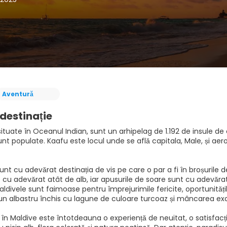
Aventură
destinație
situate în Oceanul Indian, sunt un arhipelag de 1.192 de insule de c
nt populate. Kaafu este locul unde se află capitala, Male, și aer
unt cu adevărat destinația de vis pe care o par a fi în broșurile 
e cu adevărat atât de alb, iar apusurile de soare sunt cu adevărat
ldivele sunt faimoase pentru împrejurimile fericite, oportunitățile
n albastru închis cu lagune de culoare turcoaz și mâncarea exqu
 în Maldive este întotdeauna o experiență de neuitat, o satisfacție