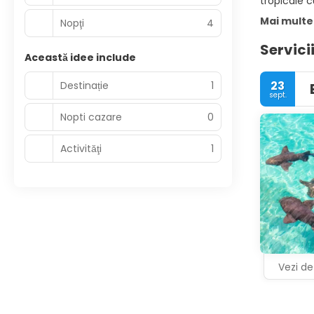
tropicale c
Mai multe
Nopţi
4
Servici
Această idee include
23
Destinație
1
sept.
Nopti cazare
0
Activităţi
1
Vezi det