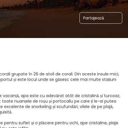
Partajează
orali grupate în 26 de atoli de corali. Din aceste insule mici,
oportul și este locul unde se găsesc cele mai multe stațiuni
de vacanță, apa este cu adevărat atât de cristalină și turcoaz,
 toate nuanțele de roșu și portocaliu pe care ți le-ai putea
 excelente de snorkeling și scufundări, vilele de pe plajă,
isită.
 pentru suflet și o plăcere pentru ochi, ape cristaline, plaje