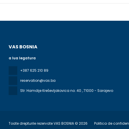
VAS BOSNIA
a lua legatura
+387 625 210 89
reservation@vas.ba
Str: Hamdije Kreševljakovica no. 40
, 71000 - Sarajevo
Toate drepturile rezervate VAS BOSNIA © 2026
Politica de confidenț