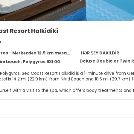
st Resort Halkidiki
1
ros - Mərkəzdən 12,9 km məsafədə
HƏR ŞEY DAXİLDİR
Deluxe Double or Twin 
ni beach, Polygyros 631 00
t Resort Halkidiki is a 1-minute drive from Gerakini Beach and 6 minutes from Kalyvia Beach. This all-
otel is 14.2 mi (22.9 km) from Nikiti Beach and 18.5 mi (29.7 km)
self with a visit to the spa, which offers body treatments and f
al amenities including an outdoor pool and a steam room. This h
services, and a banquet hall.
elf at home in one of the 83 air-conditioned rooms featuring 
with premium bedding. Rooms have private lanais. Complimenta
 and cable programming provides entertainment. Private bathro