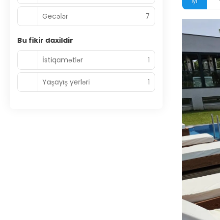
iyl
Gecələr
7
Bu fikir daxildir
İstiqamətlər
1
Yaşayış yerləri
1