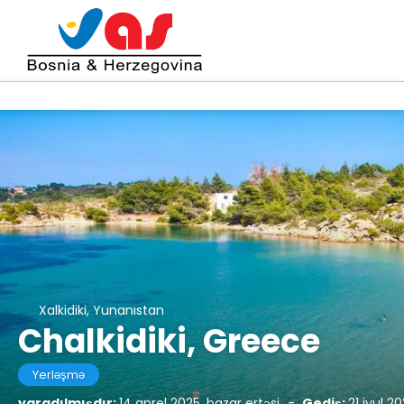
Xalkidiki, Yunanıstan
Chalkidiki, Greece
Yerləşmə
yaradılmışdır:
14 aprel 2025, bazar ertəsi
-
Gediş:
21 iyul 2