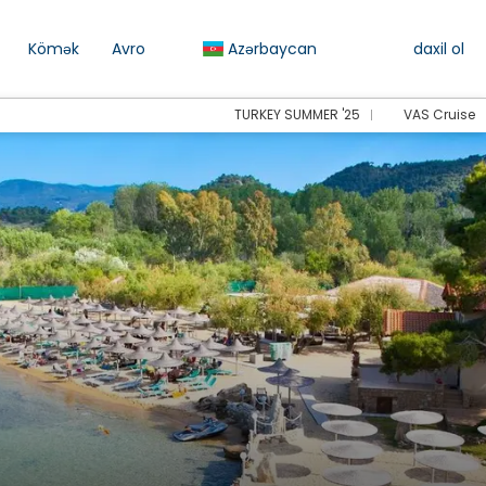
Kömək
Avro
Azərbaycan
daxil ol
TURKEY SUMMER '25
VAS Cruise