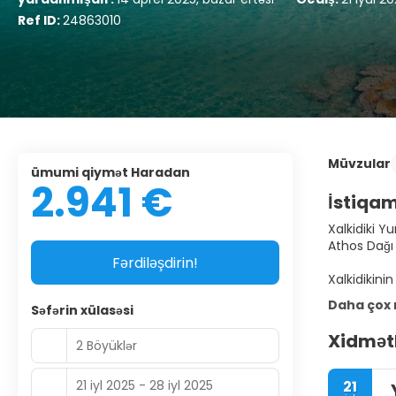
Ref ID:
24863010
Müvzular
ümumi qiymət Haradan
2.941 €
İstiqa
Xalkidiki Y
Athos Dağı b
Fərdiləşdirin!
Xalkidikini
Daha çox
Səfərin xülasəsi
Xidmətl
2 Böyüklər
21 iyl 2025 - 28 iyl 2025
21