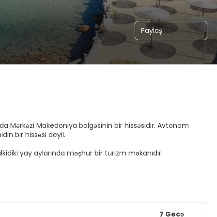
Paylaş
anda Mərkəzi Makedoniya bölgəsinin bir hissəsidir. Avtonom
din bir hissəsi deyil.
lkidiki yay aylarında məşhur bir turizm məkanıdır.
7 Gecə