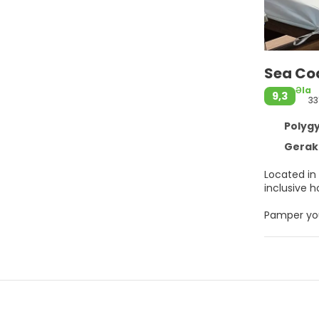
Sea Coa
Əla
9,3
33
Polygy
Geraki
Located in Polygyros, Sea Coas
inclusive h
Pamper your
recreation
concierge 
Make yours
bed comes 
connected,
dryers.