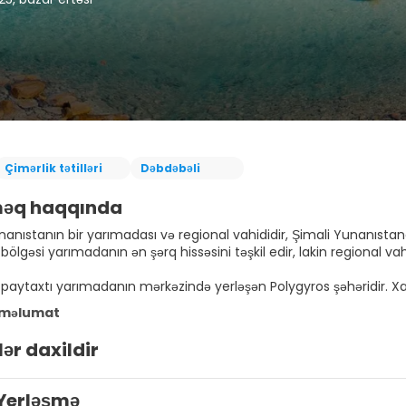
Çimərlik tətilləri
Dəbdəbəli
məq haqqında
unanıstanın bir yarımadası və regional vahididir, Şimali Yunanıst
ölgəsi yarımadanın ən şərq hissəsini təşkil edir, lakin regional vahi
n paytaxtı yarımadanın mərkəzində yerləşən Polygyros şəhəridir. Xa
 məlumat
ər daxildir
Yerləşmə