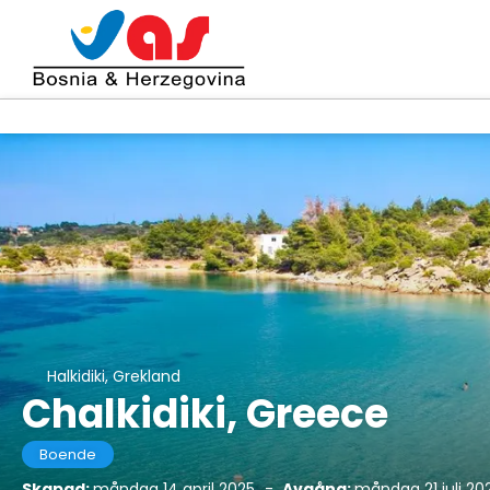
Halkidiki, Grekland
Chalkidiki, Greece
Boende
Skapad:
måndag 14 april 2025
-
Avgång:
måndag 21 juli 20