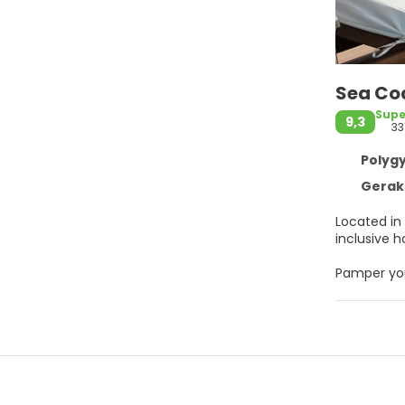
Sea Coa
Supe
9,3
33
Polygy
Geraki
Located in Polygyros, Sea Coas
inclusive h
Pamper your
recreation
concierge 
Make yours
bed comes 
connected,
dryers.