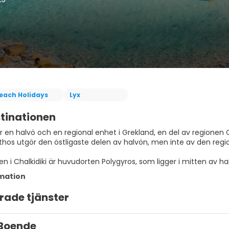
each Holidays
Lyx
tinationen
 är en halvö och en regional enhet i Grekland, en del av region
thos utgör den östligaste delen av halvön, men inte av den regi
 i Chalkidiki är huvudorten Polygyros, som ligger i mitten av hal
mation
rade tjänster
Boende