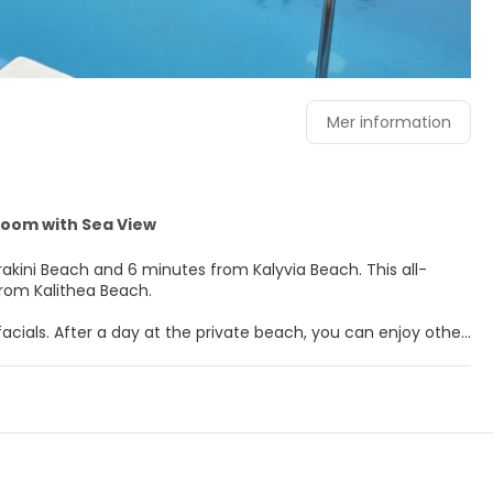
Mer information
Room with Sea View
 from Kalithea Beach.
acials. After a day at the private beach, you can enjoy other
otel also features complimentary wireless internet access,
free minibar items and Smart televisions. Your memory foam
ry wired and wireless internet access keeps you
oms with showers feature rainfall showerheads and hair