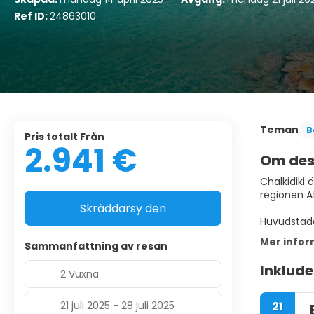
Ref ID:
24863010
Teman
B
Pris totalt Från
2.941 €
Om des
Chalkidiki
regionen A
Skräddarsy den
Huvudstaden
Mer infor
Sammanfattning av resan
Inklude
2 Vuxna
21 juli 2025 - 28 juli 2025
21