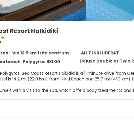
st Resort Halkidiki
rb
1
ros - Vid 12,9 km från centrum
ALLT INKLUDERAT
Deluxe Double or Twin 
ni beach, Polygyros 631 00
t Resort Halkidiki is a 1-minute drive from Gerakini Beach and 6 minutes from Kalyvia Beach. This all-
otel is 14.2 mi (22.9 km) from Nikiti Beach and 25.7 mi (41.3 km)
self with a visit to the spa, which offers body treatments and f
al amenities including an outdoor pool and a steam room. This h
services, and a banquet hall.
elf at home in one of the 83 air-conditioned rooms featuring 
with premium bedding. Rooms have private lanais. Complimenta
 and cable programming provides entertainment. Private bathro