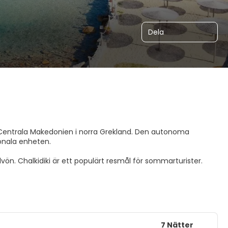
Dela
en Centrala Makedonien i norra Grekland. Den autonoma
onala enheten.
vön. Chalkidiki är ett populärt resmål för sommarturister.
7 Nätter