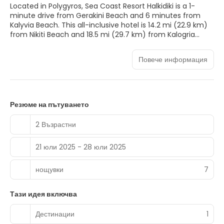
Located in Polygyros, Sea Coast Resort Halkidiki is a 1-
minute drive from Gerakini Beach and 6 minutes from
Kalyvia Beach. This all-inclusive hotel is 14.2 mi (22.9 km)
from Nikiti Beach and 18.5 mi (29.7 km) from Kalogria
Beach.
Повече информация
Pamper yourself with a visit to the spa, which offers body
treatments and facials. After a day at the private beach,
you can enjoy other recreational amenities including an
outdoor pool and a steam room. This hotel also features
complimentary wireless internet access, concierge
Резюме на пътуването
services, and a banquet hall.
2 Възрастни
Make yourself at home in one of the 83 air-conditioned
rooms featuring free minibar items and Smart televisions.
21 юли 2025 - 28 юли 2025
Your memory foam bed comes with premium bedding.
Rooms have private lanais. Complimentary wired and
wireless internet access keeps you connected, and cable
нощувки
7
programming provides entertainment. Private bathrooms
with showers feature rainfall showerheads and hair dryers.
Тази идея включва
You can enjoy a meal at the restaurant serving the
Дестинации
1
guests of Sea Coast Resort Halkidiki , or stop in at the