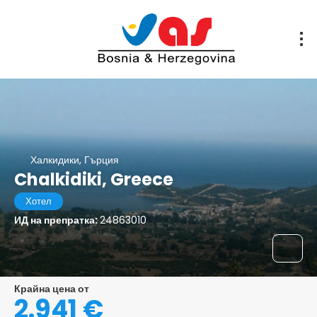
Халкидики, Гърция
Chalkidiki, Greece
Хотел
ИД на препратка:
24863010
Крайна цена от
2.941 €