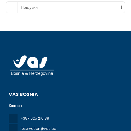
snack bar/deli. Mingle with other guests at the
complimentary reception, held daily. Relax with a
Нощувки
1
refreshing drink from the beach bar or one of the 2
bars/lounges. A complimentary full breakfast is served
daily from 7:30 AM to 10:30 AM.
Featured amenities include a 24-hour business center, a
24-hour front desk, and laundry facilities. Free self parking
is available onsite.
VAS BOSNIA
Контакт
+387 625 210 89
reservation@vas.ba