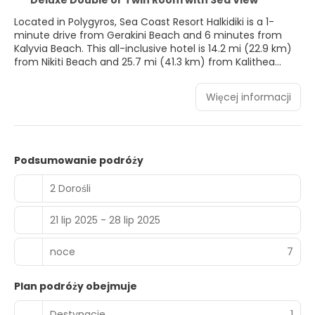
Deluxe Double or Twin Room with Sea View
Located in Polygyros, Sea Coast Resort Halkidiki is a 1-
minute drive from Gerakini Beach and 6 minutes from
Kalyvia Beach. This all-inclusive hotel is 14.2 mi (22.9 km)
from Nikiti Beach and 25.7 mi (41.3 km) from Kalithea
Beach.
Więcej informacji
Pamper yourself with a visit to the spa, which offers body
treatments and facials. After a day at the private beach,
you can enjoy other recreational amenities including an
outdoor pool and a steam room. This hotel also features
complimentary wireless internet access, concierge
Podsumowanie podróży
services, and a banquet hall.
2 Dorośli
Make yourself at home in one of the 83 air-conditioned
rooms featuring free minibar items and Smart televisions.
21 lip 2025 - 28 lip 2025
Your memory foam bed comes with premium bedding.
Rooms have private lanais. Complimentary wired and
wireless internet access keeps you connected, and cable
noce
7
programming provides entertainment. Private bathrooms
with showers feature rainfall showerheads and hair dryers.
Plan podróży obejmuje
You can enjoy a meal at the restaurant serving the
Destynacje
1