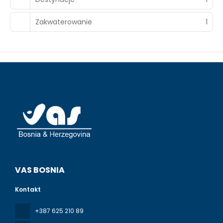
guests of Sea Coast Resort Halkidiki , or stop in at the
snack bar/deli. Mingle with other guests at the
complimentary reception, held daily. Relax with a
Zakwaterowanie
1
refreshing drink from the beach bar or one of the 2
bars/lounges. A complimentary full breakfast is served
daily from 7:30 AM to 10:30 AM.
Featured amenities include a 24-hour business center, a
24-hour front desk, and laundry facilities. Free self parking
is available onsite.
VAS BOSNIA
Kontakt
+387 625 210 89