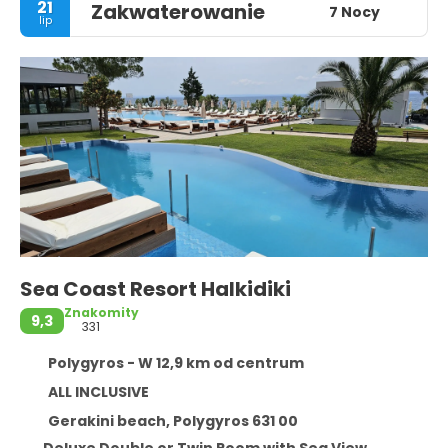
21
Zakwaterowanie
7 Nocy
lip
Sea Coast Resort Halkidiki
Znakomity
9,3
331
Polygyros - W 12,9 km od centrum
ALL INCLUSIVE
Gerakini beach, Polygyros 631 00