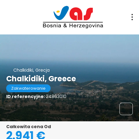
Chalkidiki, Grecja
Chalkidiki, Greece
Zakwaterowanie
ID referencyjne:
24863010
Całkowita cena Od
2.941 €